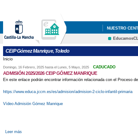
NUESTRO CEN
EducamosC
CEIP Gómez Manrique, Toledo
Inicio
Se encuentra usted aquí
CADUCADO
Domingo, 16 Febrero, 2025
hasta el
Lunes, 5 Mayo, 2025
ADMISIÓN 2025/2026 CEIP GÓMEZ MANRIQUE
En este enlace podrán encontrar información relacionada con el Proceso 
https://www.educa.jccm.es/es/admision/admision-2-ciclo-infantil-primaria
Vídeo Admisión Gómez Manrique
Leer más
sobre ADMISIÓN 2025/2026 CEIP GÓMEZ MANRIQUE