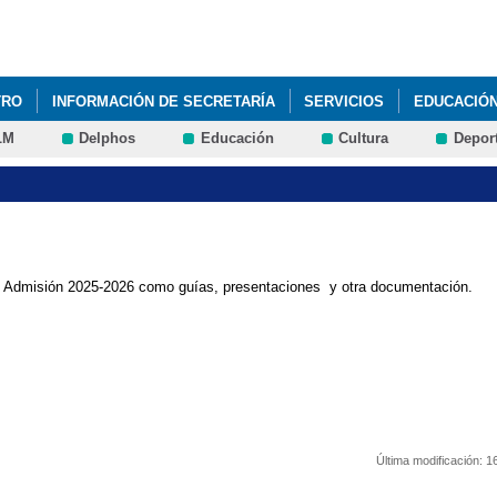
Pasar al
contenido
principal
TRO
INFORMACIÓN DE SECRETARÍA
SERVICIOS
EDUCACIÓ
LM
Delphos
Educación
Cultura
Depor
de Admisión 2025-2026 como guías, presentaciones y otra documentación.
Última modificación:
1