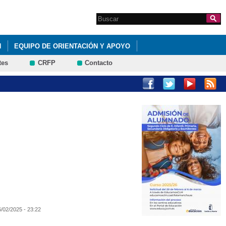
Search this site
Formulario de
búsqueda
N
EQUIPO DE ORIENTACIÓN Y APOYO
tes
CRFP
Contacto
6/02/2025 - 23:22